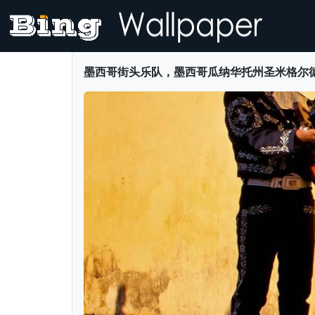
墨西哥街头乐队，墨西哥瓜纳华托州圣米格尔德阿连德市 (© 