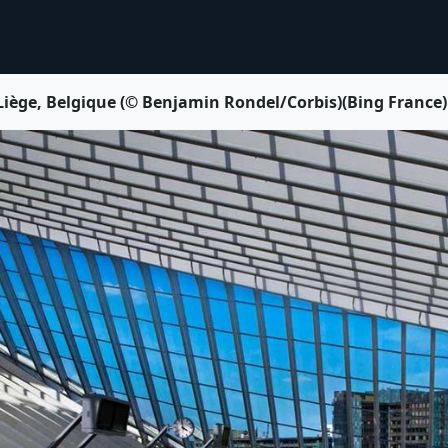
 Liège, Belgique (© Benjamin Rondel/Corbis)(Bing France)