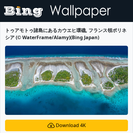
トゥアモトゥ諸島にあるカウエヒ環礁, フランス領ポリネ
シア (© WaterFrame/Alamy)(Bing Japan)
Download 4K