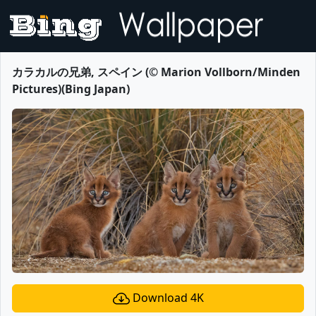
カラカルの兄弟, スペイン (© Marion Vollborn/Minden
Pictures)(Bing Japan)
Download 4K