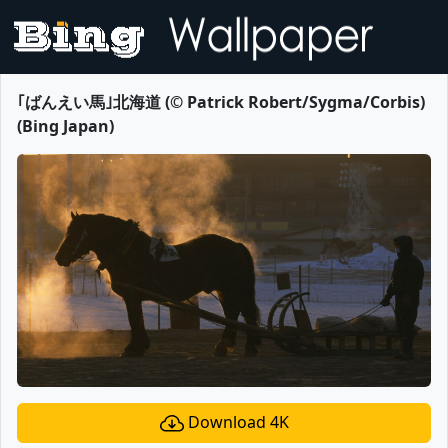
｢ばんえい馬｣北海道 (© Patrick Robert/Sygma/Corbis)
(Bing Japan)
Download 4K