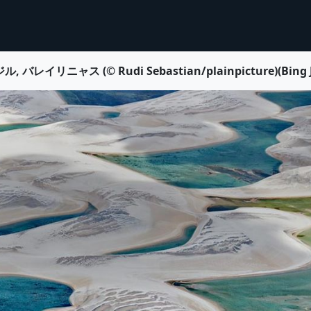
ャス (© Rudi Sebastian/plainpicture)(Bing J