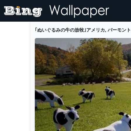
｢ぬいぐるみの牛の放牧｣アメリカ, バーモント州 -- Carl