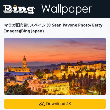
マラガ旧市街, スペイン (© Sean Pavone Photo/Getty
Images)(Bing Japan)
Download 4K