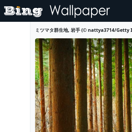
ミツマタ群生地, 岩手 (© nattya3714/Getty Im