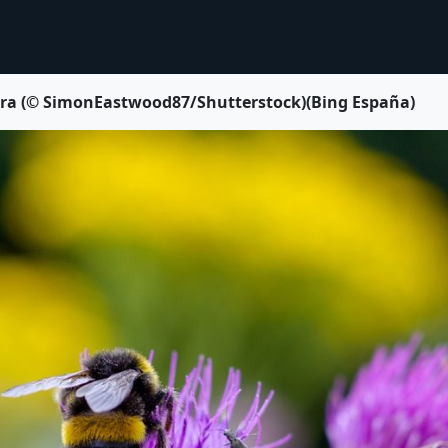
erra (© SimonEastwood87/Shutterstock)(Bing España)