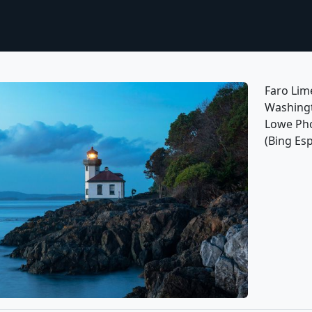
Faro Lime
Washingt
Lowe Pho
(Bing Es