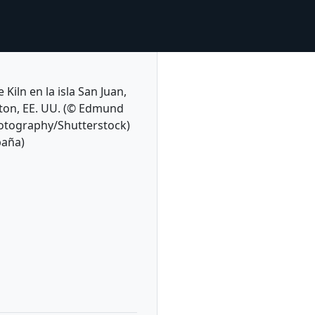
 Kiln en la isla San Juan,
on, EE. UU. (© Edmund
tography/Shutterstock)
paña)