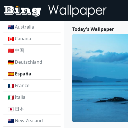
Australia
Today's Wallpaper
Canada
中国
Deutschland
España
France
Italia
日本
New Zealand