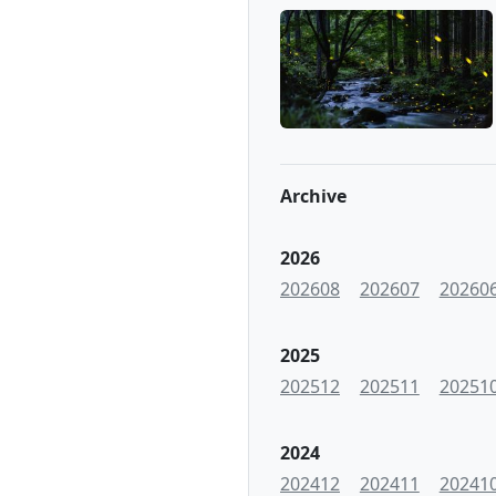
Archive
2026
202608
202607
20260
2025
202512
202511
20251
2024
202412
202411
20241