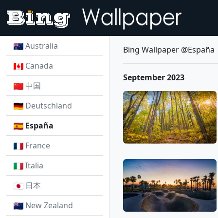
Australia
Bing Wallpaper @España
Canada
September 2023
中国
Deutschland
España
France
Italia
日本
New Zealand