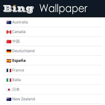
Australia
Canada
中国
Deutschland
España
France
Italia
日本
New Zealand