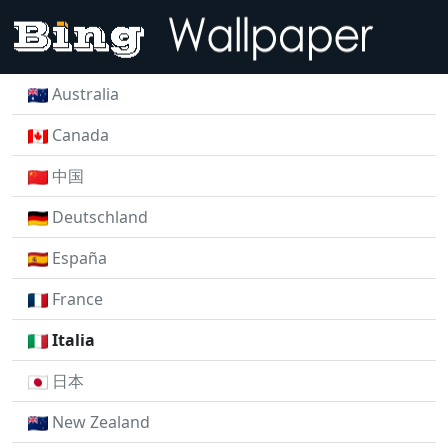
Australia
Canada
中国
Deutschland
España
France
Italia
日本
New Zealand