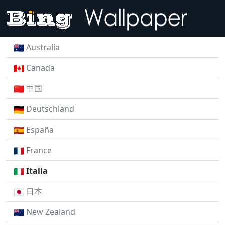
Australia
Canada
中国
Deutschland
España
France
Italia
日本
New Zealand