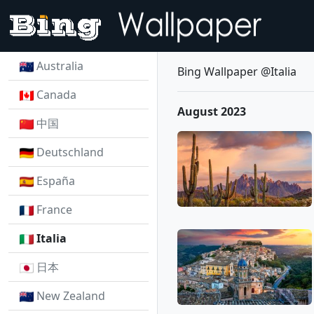
Australia
Bing Wallpaper @Italia
Canada
August 2023
中国
Deutschland
España
France
Italia
日本
New Zealand