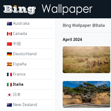
Australia
Bing Wallpaper @Italia
Canada
April 2024
中国
Deutschland
España
France
Italia
日本
New Zealand